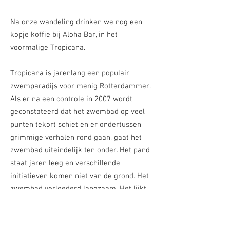
Na onze wandeling drinken we nog een
kopje koffie bij Aloha Bar, in het
voormalige
Tropicana.
Tropicana is jarenlang een populair
zwemparadijs voor menig Rotterdammer.
Als er na een controle in 2007 wordt
geconstateerd dat het zwembad op veel
punten tekort schiet en er ondertussen
grimmige verhalen rond gaan, gaat het
zwembad uiteindelijk ten onder. Het pand
staat jaren leeg en verschillende
initiatieven komen niet van de grond. Het
zwembad verloederd langzaam. Het lijkt
een onbegonnen zaak, tot in 2010 een
aantal ondernemers onder de naam
BlueCity010 het pand op een veilig kopen